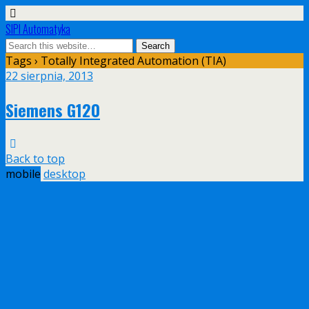
SIPI Automatyka
Tags › Totally Integrated Automation (TIA)
22 sierpnia, 2013
Siemens G120
Back to top
mobile
desktop